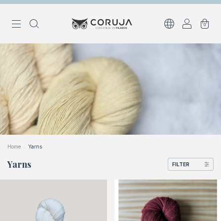
0
Home
.
Yarns
Yarns
FILTER