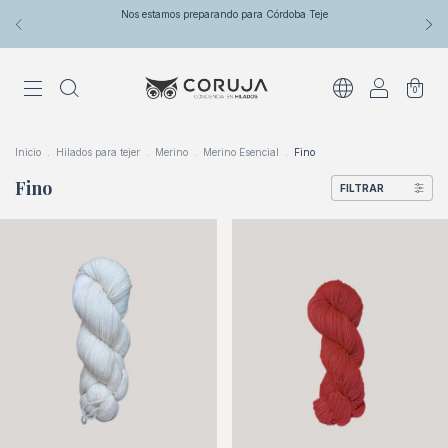
Nos estamos preparando para Córdoba Teje
0
Inicio
.
Hilados para tejer
.
Merino
.
Merino Esencial
.
Fino
Fino
FILTRAR