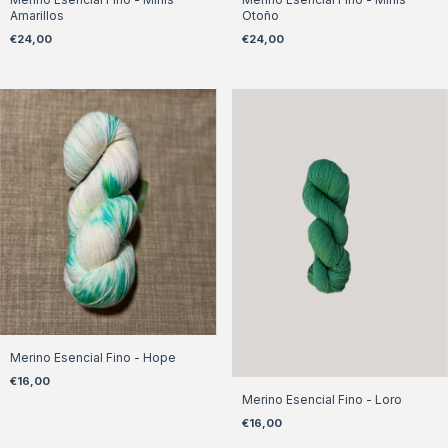
Amarillos
Otoño
€24,00
€24,00
Merino Esencial Fino - Hope
€16,00
Merino Esencial Fino - Loro
€16,00