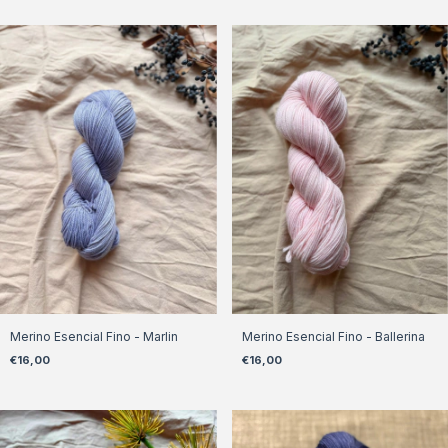
Merino Esencial Fino - Marlin
Merino Esencial Fino - Ballerina
€16,00
€16,00