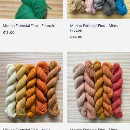
Merino Esencial Fino - Emerald
Merino Esencial Fino - Minis
Frozen
€16,00
€24,00
Merino Esencial Fino - Minis
Merino Esencial Fino - Minis