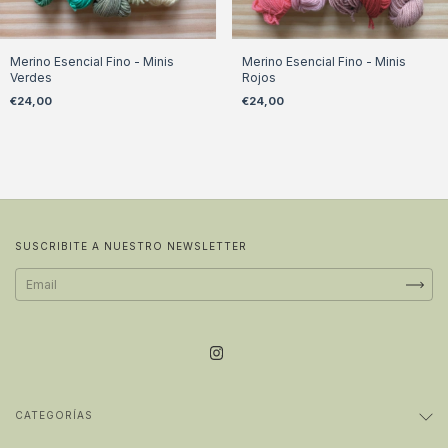
Merino Esencial Fino - Minis
Merino Esencial Fino - Minis
Verdes
Rojos
€24,00
€24,00
SUSCRIBITE A NUESTRO NEWSLETTER
CATEGORÍAS