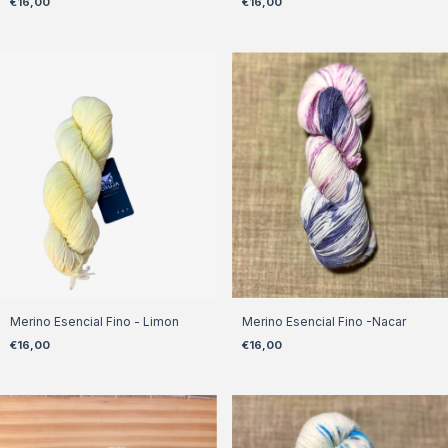
€16,00
€16,00
Merino Esencial Fino - Limon
Merino Esencial Fino -Nacar
€16,00
€16,00