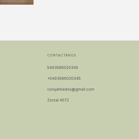
CONTACTÁNOS
5493586020345
+5493586020345
corujahilados@gmail.com
Zorzal 4572