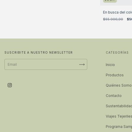
9
%
OFF
En busca del colo
$55.000,00
$5
SUSCRIBITE A NUESTRO NEWSLETTER
CATEGORÍAS
Inicio
Productos
Quiénes Somo
Contacto
Sustentabilida
Viajes Tejerile
Programa Sampl