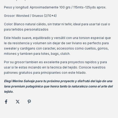
Peso y longitud: Aproximadamente 100 grs / 115mts-125yds aprox.
Grosor: Worsted / Grueso (2/10*4)
Color: Blanco natural cálido, sin tratar ni teñir, ideal para usar tal cual o
para teñidos personalizados
Este hilado suave, equilibrado y versátil con una torsion especial que
le da resistencia y volumen sin dejar de ser liviano es perfecto para
sweater y cardigans con caracter, accesorios como cuellos, gorros,
mitones y tambien para totes, bags, clutch.
Por su grosor tambien es excelente para proyectos rapidos y para
usar si te estas inciando en la tecnica del tejido. Conoce nuestros
patrones gratuitos para principiantes con este hilado.
Elegí Merino Salvaje para tu próximo proyecto y disfrutá del lujo de una
lana premium patagónica que honra tanto la naturaleza como el arte del
tejido.