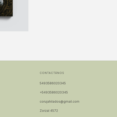
CONTACTÁNOS
5493586020345
+5493586020345
corujahilados@gmail.com
Zorzal 4572