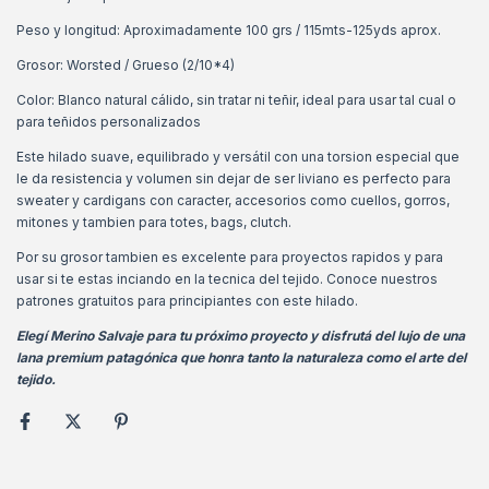
Peso y longitud: Aproximadamente 100 grs / 115mts-125yds aprox.
Grosor: Worsted / Grueso (2/10*4)
Color: Blanco natural cálido, sin tratar ni teñir, ideal para usar tal cual o
para teñidos personalizados
Este hilado suave, equilibrado y versátil con una torsion especial que
le da resistencia y volumen sin dejar de ser liviano es perfecto para
sweater y cardigans con caracter, accesorios como cuellos, gorros,
mitones y tambien para totes, bags, clutch.
Por su grosor tambien es excelente para proyectos rapidos y para
usar si te estas inciando en la tecnica del tejido. Conoce nuestros
patrones gratuitos para principiantes con este hilado.
Elegí Merino Salvaje para tu próximo proyecto y disfrutá del lujo de una
lana premium patagónica que honra tanto la naturaleza como el arte del
tejido.