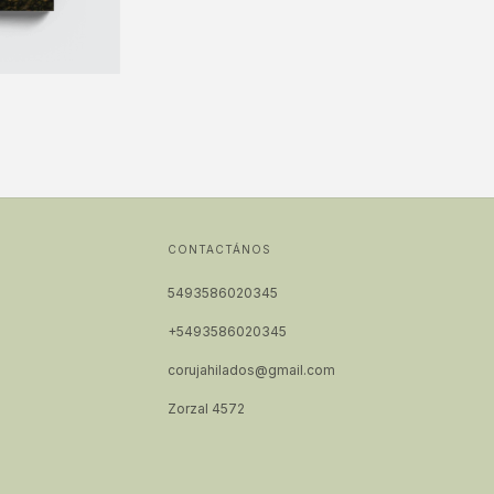
CONTACTÁNOS
5493586020345
+5493586020345
corujahilados@gmail.com
Zorzal 4572