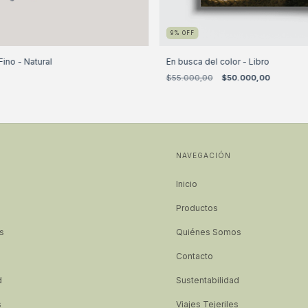
9
%
OFF
Fino - Natural
En busca del color - Libro
$55.000,00
$50.000,00
NAVEGACIÓN
Inicio
Productos
s
Quiénes Somos
Contacto
d
Sustentabilidad
s
Viajes Tejeriles