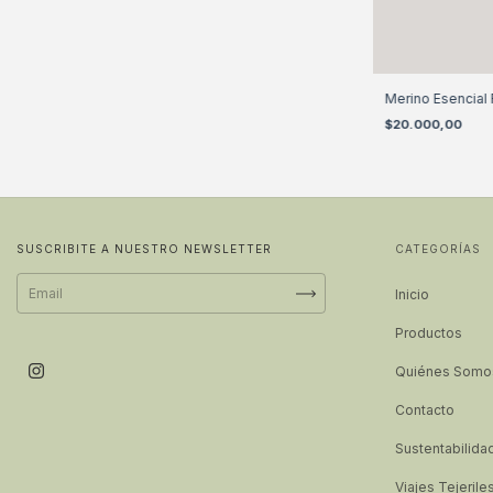
Merino Esencial 
$20.000,00
SUSCRIBITE A NUESTRO NEWSLETTER
CATEGORÍAS
Inicio
Productos
Quiénes Somo
Contacto
Sustentabilida
Viajes Tejerile