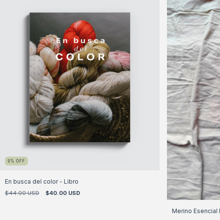
9
%
OFF
En busca del color - Libro
$44.00 USD
$40.00 USD
Merino Esencial F