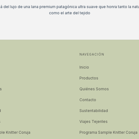
tá del lujo de una lana premium patagónica ultra suave que honra tanto la nat
como el arte del tejido
NAVEGACIÓN
Inicio
Productos
s
Quiénes Somos
Contacto
d
Sustentabilidad
s
Viajes Tejeriles
e Knitter Coruja
Programa Sample Knitter Coruja