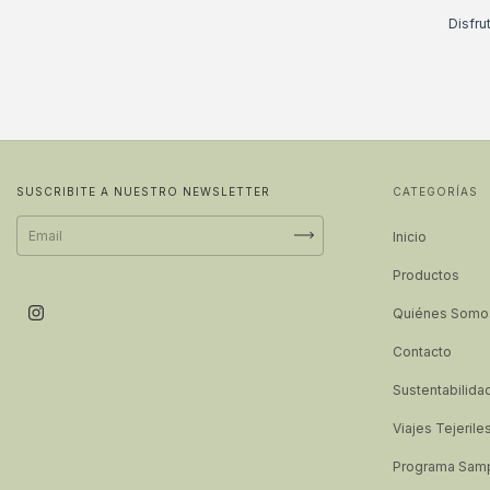
Disfru
SUSCRIBITE A NUESTRO NEWSLETTER
CATEGORÍAS
Inicio
Productos
Quiénes Somo
Contacto
Sustentabilida
Viajes Tejerile
Programa Sampl