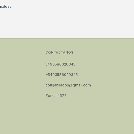
uraleza
CONTACTÁNOS
5493586020345
+5493586020345
corujahilados@gmail.com
Zorzal 4572